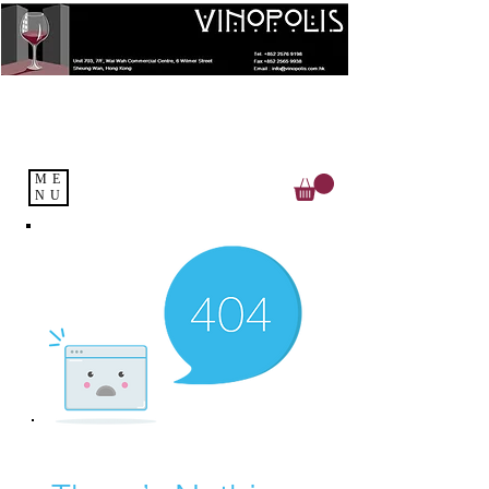
ME
NU