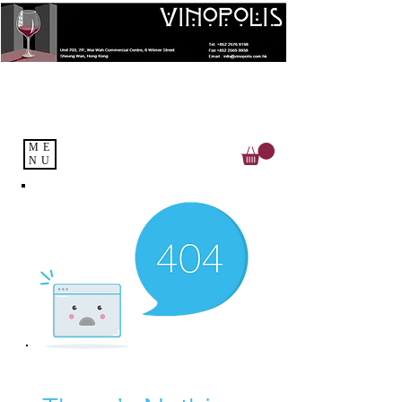
ME
NU