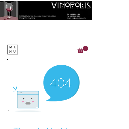
ME
NU