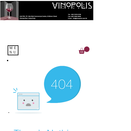
ME
NU