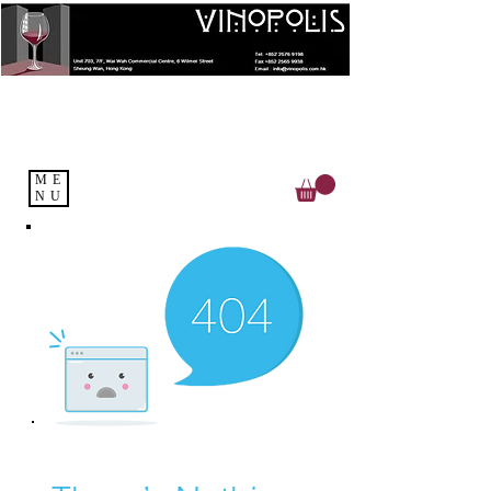
ME
NU