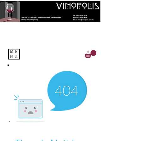
ME
NU