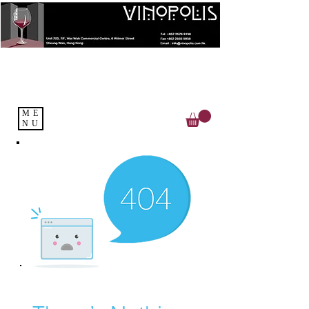
ME
NU